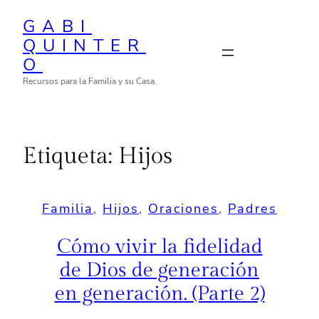
Saltar
GABI
al
QUINTER
contenido
O
Recursos para la Familia y su Casa.
Etiqueta:
Hijos
Familia
, 
Hijos
, 
Oraciones
, 
Padres
Cómo vivir la fidelidad
de Dios de generación
en generación. (Parte 2)